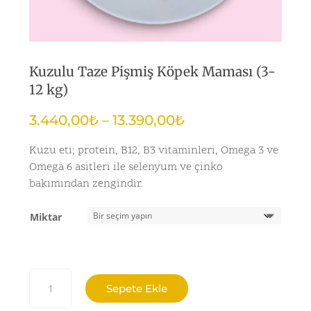
Kuzulu Taze Pişmiş Köpek Maması (3-
12 kg)
Fiyat
3.440,00
₺
–
13.390,00
₺
aralığı:
Kuzu eti; protein, B12, B3 vitaminleri, Omega 3 ve
3.440,00₺
-
Omega 6 asitleri ile selenyum ve çinko
13.390,00₺
bakımından zengindir.
Miktar
Kuzulu Taze Pişmiş Köpek Maması (3-12 kg) adet
Sepete Ekle