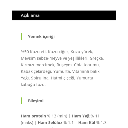
Açıklama
Yemek içeriği
%50 Kuzu eti, Kuzu ciğer, Kuzu yürek,
Mevsim sebze-meyve ve yeşillikleri, Greçka,
Kırmızı mercimek, Ruşeym, Chia tohumu,
Kabak çekirdeği, Yumurta, Vitaminli balık
Yağı, Spirulina, Hatmi çiçeği, Yumurta
kabuğu tozu.
Bileşimi
Ham protein
% 13 (min) |
Ham Yağ
% 11
(maks) |
Ham Selüloz
% 1,1 |
Ham Kül
% 1,3