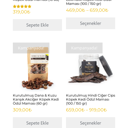
seçilebilir
seçilebilir
Maması (100 / 150 gr)
Fiyat
469,00
₺
–
659,00
₺
319,00
₺
5 üzerinden
aralığı:
5.00
oy aldı
469,00₺
Seçenekler
Sepete Ekle
-
Bu
659,00₺
ürünün
birden
Kampanyada!
Kampanyada!
fazla
varyasyonu
var.
Seçenekler
ürün
sayfasından
Kurutulmuş Dana & Kuzu
Kurutulmuş Hindi Ciğer Cips
seçilebilir
Karışık Akciğer Köpek Kedi
Köpek Kedi Ödül Maması
Ödül Maması (60 gr)
(100 / 150 gr)
Fiyat
309,00
₺
659,00
₺
–
919,00
₺
aralığı:
659,00₺
Sepete Ekle
Seçenekler
-