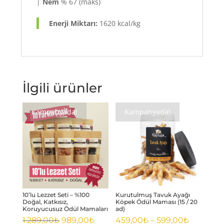
|
Nem
% 67 (maks)
Enerji Miktarı:
1620 kcal/kg
İlgili ürünler
Kampanyada!
Kampanyada!
10’lu Lezzet Seti – %100
Kurutulmuş Tavuk Ayağı
Doğal, Katkısız,
Köpek Ödül Maması (15 / 20
Koruyucusuz Ödül Mamaları
ad)
Orijinal
Şu
Fiyat
1.289,00
₺
989,00
₺
459,00
₺
–
599,00
₺