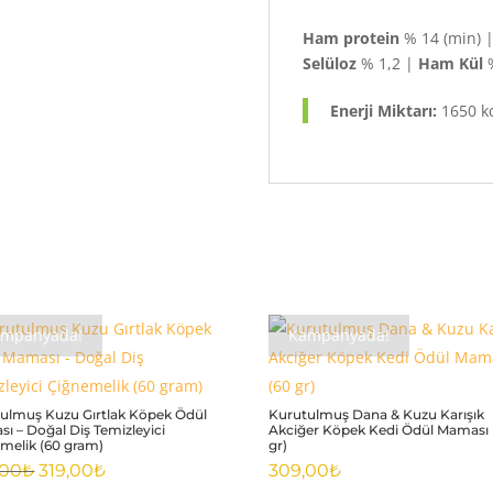
Ham protein
% 14 (min) 
Selüloz
% 1,2 |
Ham Kül
%
Enerji Miktarı:
1650 k
ampanyada!
Kampanyada!
ulmuş Kuzu Gırtlak Köpek Ödül
Kurutulmuş Dana & Kuzu Karışık
ı – Doğal Diş Temizleyici
Akciğer Köpek Kedi Ödül Maması 
melik (60 gram)
gr)
Orijinal
Şu
,00
₺
319,00
₺
309,00
₺
fiyat:
andaki