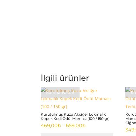
İlgili ürünler
Kampanyada!
K
Kurutulmuş Kuzu Akciğer Lokmalık
Kurut
Köpek Kedi Ödül Maması (100 / 150 gr)
Mamas
Çiğne
Fiyat
469,00
₺
–
659,00
₺
349
aralığı: