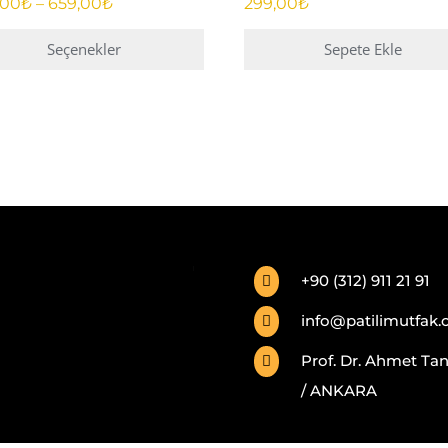
Fiyat
,00
₺
–
659,00
₺
299,00
₺
aralığı:
469,00₺
Seçenekler
Sepete Ekle
-
659,00₺
ün
en
asyonu
nekler
+90 (312) 911 21 91

asından
bilir
info@patilimutfak

Prof. Dr. Ahmet Tan

/ ANKARA