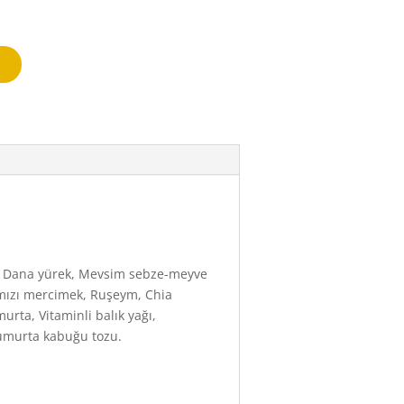
, Dana yürek, Mevsim sebze-meyve
ırmızı mercimek, Ruşeym, Chia
rta, Vitaminli balık yağı,
Yumurta kabuğu tozu.