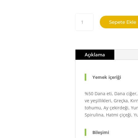
Danalı Taze Pişmiş Köpek Maması (3-12 kg) adet
Sepete Ekle
Açıklama
Yemek içeriği
%50 Dana eti, Dana ciğer
ve yeşillikleri, Greçka, K
tohumu, Ay çekirdeği, Yumu
Spirulina, Hatmi çiçeği, 
Bileşimi