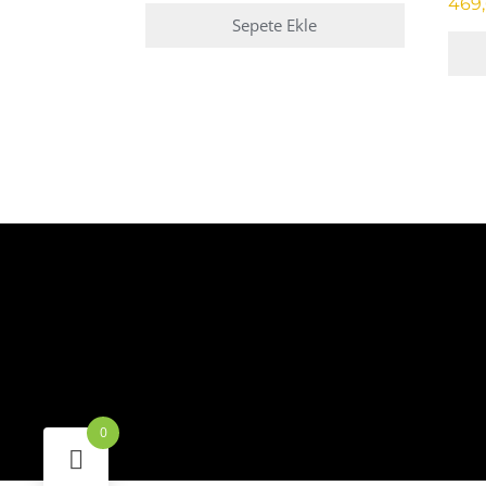
Seçenekler
469
Sepete Ekle
ürün
sayfasından
seçilebilir
Bu
ürün
bird
fazla
vary
var.
Seçe
ürün
sayf
seçile
0