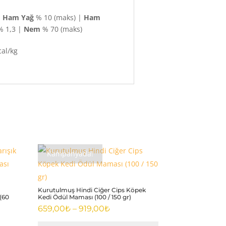
|
Ham Yağ
% 10 (maks) |
Ham
 1,3 |
Nem
% 70 (maks)
cal/kg
Kampanyada!
Kurutulmuş Hindi Ciğer Cips Köpek
(60
Kedi Ödül Maması (100 / 150 gr)
Fiyat
659,00
₺
–
919,00
₺
aralığı: