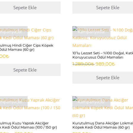
349,00₺.
fiyat:
Sepete Ekle
Sepete Ekle
319,00₺.
ampanyada!
Kampanyada!
ulmuş Hindi Ciğer Cips Köpek
Ödül Maması (60 gr)
10’lu Lezzet Seti – %100 Doğal, Katk
,00
₺
Koruyucusuz Ödül Mamaları
Orijinal
Şu
1.289,00
₺
989,00
₺
Sepete Ekle
fiyat:
andaki
1.289,00₺.
fiyat:
Sepete Ekle
989,00₺
ampanyada!
Kampanyada!
ulmuş Kuzu Yaprak Akciğer
Kurutulmuş Dana Akciğer Lokmal
 Kedi Ödül Maması (100 / 150 gr)
Köpek Kedi Ödül Maması (60 gr)