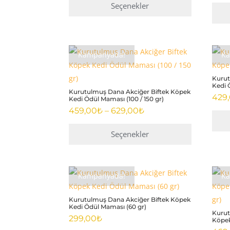
469,00₺
Seçenekler
-
Bu
659,00₺
ürünün
birden
Kampanyada!
K
fazla
varyasyonu
Kurut
Kedi 
var.
Kurutulmuş Dana Akciğer Biftek Köpek
429
Kedi Ödül Maması (100 / 150 gr)
Seçenekler
Fiyat
459,00
₺
–
629,00
₺
ürün
aralığı:
sayfasından
459,00₺
Seçenekler
-
seçilebilir
Bu
629,00₺
ürünün
Kampanyada!
K
birden
fazla
Kurutulmuş Dana Akciğer Biftek Köpek
varyasyonu
Kedi Ödül Maması (60 gr)
Kurut
var.
299,00
₺
Köpek