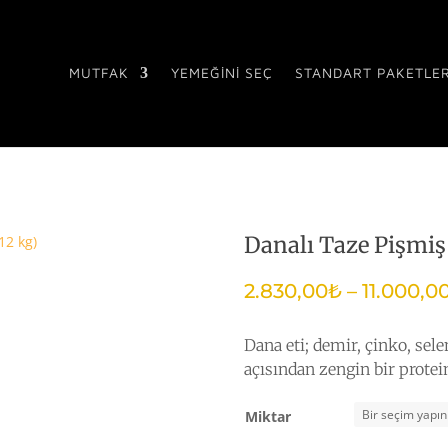
MUTFAK
YEMEĞİNİ SEÇ
STANDART PAKETLE
Danalı Taze Pişmiş
2.830,00
₺
–
11.000,0
Dana eti; demir, çinko, sel
açısından zengin bir protei
Miktar