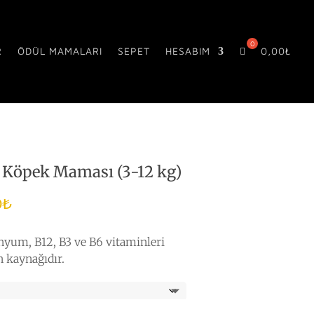
R
ÖDÜL MAMALARI
SEPET
HESABIM
0,00
₺
 Köpek Maması (3-12 kg)
Fiyat
0
₺
aralığı:
2.830,00₺
enyum, B12, B3 ve B6 vitaminleri
-
n kaynağıdır.
11.000,00₺