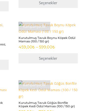
659,00₺
Seçenekler
-
Bu
919,00₺
ürünün
birden
Kampanyada!
fazla
varyasyonu
Kurutulmuş Tavuk Boynu Köpek Ödül
Maması (100 / 150 gr)
var.
ısız,
Fiyat
459,00
₺
–
599,00
₺
Seçenekler
aralığı:
ürün
459,00₺
Seçenekler
-
sayfasından
Bu
599,00₺
.
seçilebilir
ürünün
birden
Kampanyada!
fazla
varyasyonu
var.
ık
Kurutulmuş Tavuk Göğüs Bonfile
Seçenekler
Köpek Kedi Ödül Maması (100 / 150 gr)