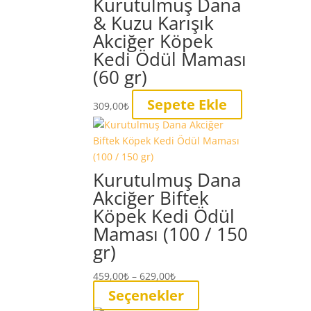
Kurutulmuş Dana
var.
& Kuzu Karışık
Seçenekler
Akciğer Köpek
ürün
Kedi Ödül Maması
sayfasından
seçilebilir
(60 gr)
Sepete Ekle
309,00
₺
Kurutulmuş Dana
Akciğer Biftek
Köpek Kedi Ödül
Maması (100 / 150
gr)
Fiyat
459,00
₺
–
629,00
₺
aralığı:
Bu
Seçenekler
459,00₺
ürünün