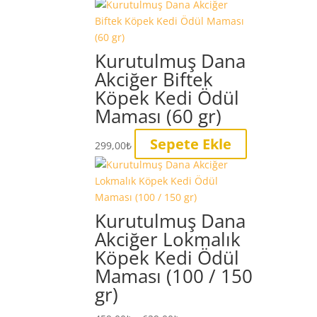
-
birden
629,00₺
fazla
varyasyonu
Kurutulmuş Dana
var.
Akciğer Biftek
Seçenekler
Köpek Kedi Ödül
ürün
Maması (60 gr)
sayfasından
seçilebilir
Sepete Ekle
299,00
₺
Kurutulmuş Dana
Akciğer Lokmalık
Köpek Kedi Ödül
Maması (100 / 150
gr)