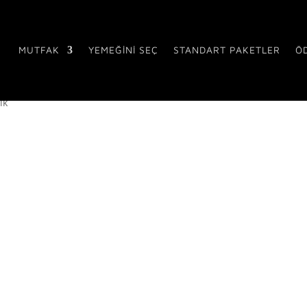
MUTFAK
YEMEĞİNİ SEÇ
STANDART PAKETLER
Ö
ık