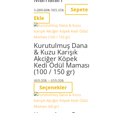
Orijinal
Şu
Sepete
1.289,00
₺
989,00
₺
fiyat:
andaki
Ekle
1.289,00₺.
fiyat:
989,00₺.
Kurutulmuş Dana
& Kuzu Karışık
Akciğer Köpek
Kedi Ödül Maması
(100 / 150 gr)
Fiyat
469,00
₺
–
659,00
₺
aralığı:
Bu
Seçenekler
469,00₺
ürünün
-
birden
659,00₺
fazla
varyasyonu