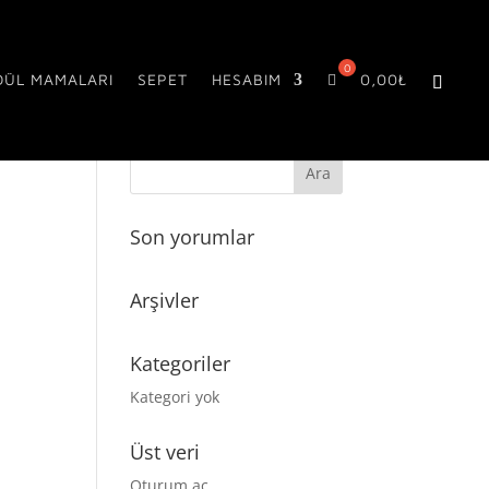
DÜL MAMALARI
SEPET
HESABIM
0,00
₺
Son yorumlar
Arşivler
Kategoriler
Kategori yok
Üst veri
Oturum aç