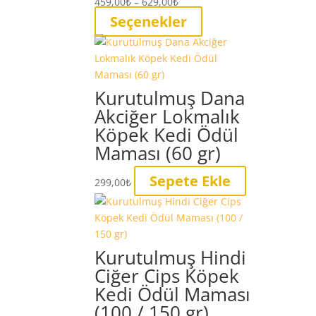
Fiyat
459,00
₺
–
629,00
₺
aralığı:
Bu
Seçenekler
459,00₺
ürünün
-
birden
629,00₺
fazla
varyasyonu
Kurutulmuş Dana
var.
Akciğer Lokmalık
Seçenekler
Köpek Kedi Ödül
ürün
Maması (60 gr)
sayfasından
seçilebilir
Sepete Ekle
299,00
₺
Kurutulmuş Hindi
Ciğer Cips Köpek
Kedi Ödül Maması
(100 / 150 gr)