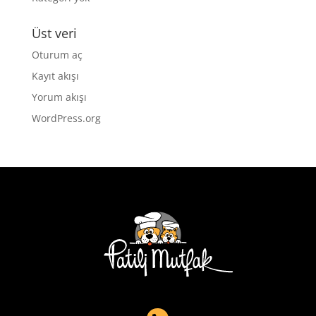
Üst veri
Oturum aç
Kayıt akışı
Yorum akışı
WordPress.org