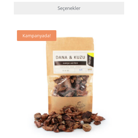
aralığı:
469,00₺
Seçenekler
-
Bu
659,00₺
ürünün
birden
Kampanyada!
fazla
varyasyonu
var.
Seçenekler
ürün
sayfasından
seçilebilir