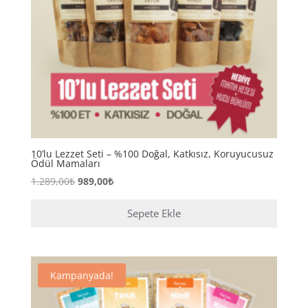
10’lu Lezzet Seti – %100 Doğal, Katkısız, Koruyucusuz
Ödül Mamaları
Orijinal
Şu
1.289,00
₺
989,00
₺
fiyat:
andaki
1.289,00₺.
fiyat:
Sepete Ekle
989,00₺.
Kampanyada!