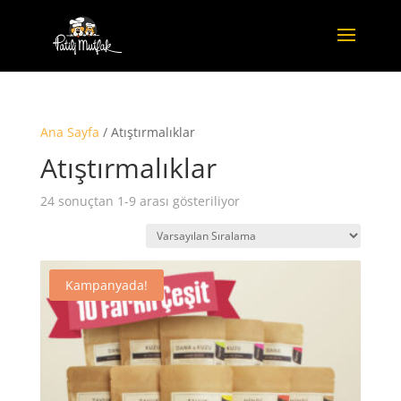
Ana Sayfa
/ Atıştırmalıklar
Atıştırmalıklar
24 sonuçtan 1-9 arası gösteriliyor
Kampanyada!