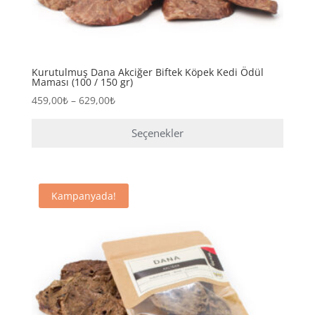
Kurutulmuş Dana Akciğer Biftek Köpek Kedi Ödül
Maması (100 / 150 gr)
Fiyat
459,00
₺
–
629,00
₺
aralığı:
459,00₺
Seçenekler
-
Bu
629,00₺
ürünün
birden
Kampanyada!
fazla
varyasyonu
var.
Seçenekler
ürün
sayfasından
seçilebilir