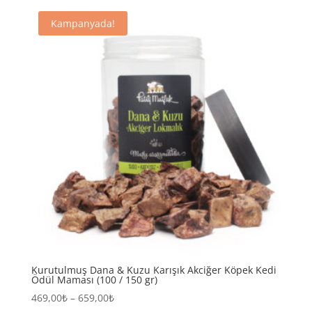
Kampanyada!
Kurutulmuş Dana & Kuzu Karışık Akciğer Köpek Kedi
Ödül Maması (100 / 150 gr)
Fiyat
469,00
₺
–
659,00
₺