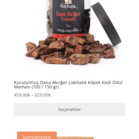
Kurutulmuş Dana Akciğer Lokmalık Köpek Kedi Ödül
Maması (100 / 150 gr)
Fiyat
459,00
₺
–
629,00
₺
aralığı:
459,00₺
Seçenekler
-
Bu
629,00₺
ürünün
birden
Kampanyada!