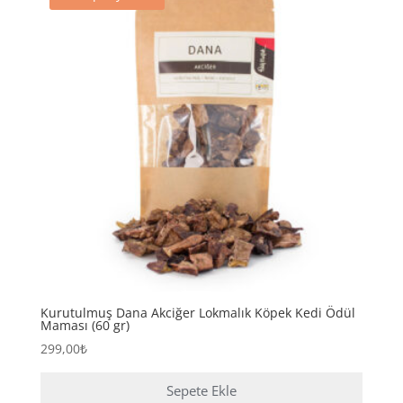
fazla
varyasyonu
var.
Seçenekler
ürün
sayfasından
seçilebilir
Kurutulmuş Dana Akciğer Lokmalık Köpek Kedi Ödül
Maması (60 gr)
299,00
₺
Sepete Ekle