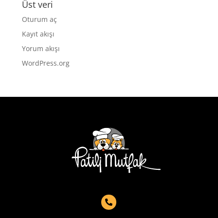
Üst veri
Oturum aç
Kayıt akışı
Yorum akışı
WordPress.org
